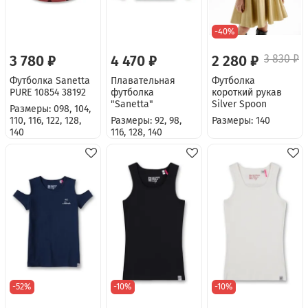
-40%
3 780 ₽
4 470 ₽
2 280 ₽
3 830 ₽
Футболка Sanetta
Плавательная
Футболка
PURE 10854 38192
футболка
короткий рукав
"Sanetta"
Silver Spoon
Размеры: 098, 104,
110, 116, 122, 128,
Размеры: 92, 98,
Размеры: 140
140
116, 128, 140
-52%
-10%
-10%