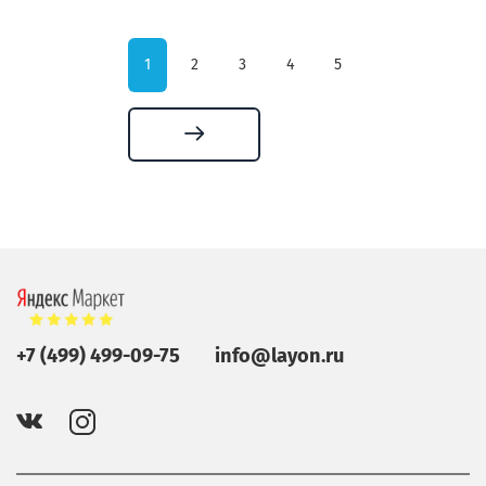
1
2
3
4
5
+7 (499) 499-09-75
info@layon.ru