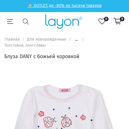
⚡ OUTLET: до -80% на тысячи товаров
0
0
Главная
Для новорожденных
...
Толстовки, лонгсливы
Блуза DANY с божьей коровкой