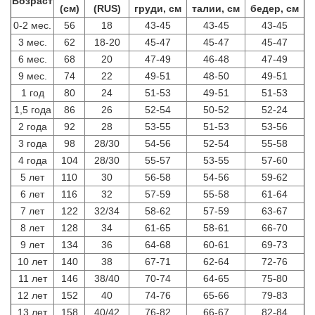
Возраст
(см)
(RUS)
груди, см
талии, см
бедер, см
0-2 мес.
56
18
43-45
43-45
43-45
3 мес.
62
18-20
45-47
45-47
45-47
6 мес.
68
20
47-49
46-48
47-49
9 мес.
74
22
49-51
48-50
49-51
1 год
80
24
51-53
49-51
51-53
1,5 года
86
26
52-54
50-52
52-24
2 года
92
28
53-55
51-53
53-56
3 года
98
28/30
54-56
52-54
55-58
4 года
104
28/30
55-57
53-55
57-60
5 лет
110
30
56-58
54-56
59-62
6 лет
116
32
57-59
55-58
61-64
7 лет
122
32/34
58-62
57-59
63-67
8 лет
128
34
61-65
58-61
66-70
9 лет
134
36
64-68
60-61
69-73
10 лет
140
38
67-71
62-64
72-76
11 лет
146
38/40
70-74
64-65
75-80
12 лет
152
40
74-76
65-66
79-83
13 лет
158
40/42
76-82
66-67
82-84