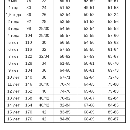
9 мес.
74
22
49-51
48-50
49-51
1 год
80
24
51-53
49-51
51-53
1,5 года
86
26
52-54
50-52
52-24
2 года
92
28
53-55
51-53
53-56
3 года
98
28/30
54-56
52-54
55-58
4 года
104
28/30
55-57
53-55
57-60
5 лет
110
30
56-58
54-56
59-62
6 лет
116
32
57-59
55-58
61-64
7 лет
122
32/34
58-62
57-59
63-67
8 лет
128
34
61-65
58-61
66-70
9 лет
134
36
64-68
60-61
69-73
10 лет
140
38
67-71
62-64
72-76
11 лет
146
38/40
70-74
64-65
75-80
12 лет
152
40
74-76
65-66
79-83
13 лет
158
40/42
76-82
66-67
82-84
14 лет
164
40/42
82-84
67-68
84-85
15 лет
170
42
83-85
68-69
85-86
16 лет
176
42
84-86
68-69
86-87