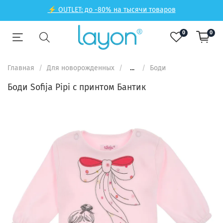
⚡ OUTLET: до -80% на тысячи товаров
0
0
Главная
Для новорожденных
...
Боди
Боди Sofija Pipi с принтом Бантик