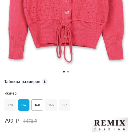
Таблица размеров
Размер
128
134
140
146
152
799 ₽
1 670 ₽