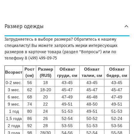
Размер одежды
Затрудняетесь в выборе размера? Обратитесь к нашему
специалисту! Вы можете запросить мерки интересующих
размеров в карточке товара (раздел "Вопросы") или по
телефону 8 (499) 499-09-75
Рост
Размер
Обхват
Обхват
Обхват
Возраст
(см)
(RUS)
груди, см
талии, см
бедер, см
0-2 мес.
56
18
43-45
43-45
43-45
3 мес.
62
18-20
45-47
45-47
45-47
6 мес.
68
20
47-49
46-48
47-49
9 мес.
74
22
49-51
48-50
49-51
1 год
80
24
51-53
49-51
51-53
1,5 года
86
26
52-54
50-52
52-24
2 года
92
28
53-55
51-53
53-56
3 года
98
28/30
54-56
52-54
55-58