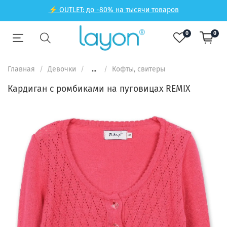
⚡ OUTLET: до -80% на тысячи товаров
0
0
Главная
Девочки
...
Кофты, свитеры
Кардиган с ромбиками на пуговицах REMIX