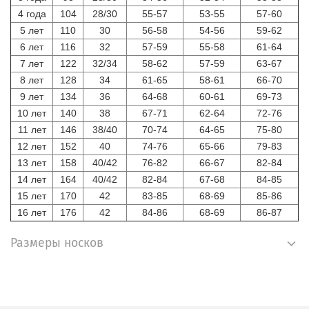
4 года
104
28/30
55-57
53-55
57-60
5 лет
110
30
56-58
54-56
59-62
6 лет
116
32
57-59
55-58
61-64
7 лет
122
32/34
58-62
57-59
63-67
8 лет
128
34
61-65
58-61
66-70
9 лет
134
36
64-68
60-61
69-73
10 лет
140
38
67-71
62-64
72-76
11 лет
146
38/40
70-74
64-65
75-80
12 лет
152
40
74-76
65-66
79-83
13 лет
158
40/42
76-82
66-67
82-84
14 лет
164
40/42
82-84
67-68
84-85
15 лет
170
42
83-85
68-69
85-86
16 лет
176
42
84-86
68-69
86-87
Размеры носков