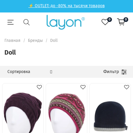
⚡ OUTLET: до -80% на тысячи товаров
0
0
Главная
Бренды
Doll
Doll
Фильтр