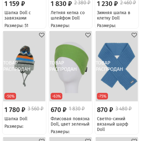
1 159 ₽
1 830 ₽
2 380 ₽
1 230 ₽
2 460 ₽
Шапка Doll с
Летняя кепка со
Зимняя шапка в
завязками
шлейфом Doll
клетку Doll
Размеры: 51
Размеры:
Размеры:
-50%
-63%
-75%
1 780 ₽
3 560 ₽
670 ₽
1 830 ₽
870 ₽
3 480 ₽
Шапка Doll
Флисовая повязка
Светло-синий
Doll, цвет зеленый
вязаный шарф
Размеры:
Doll
Размеры: