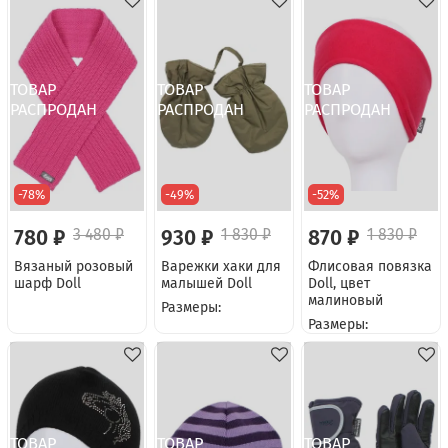
-78%
-49%
-52%
780 ₽
3 480 ₽
930 ₽
1 830 ₽
870 ₽
1 830 ₽
Вязаный розовый
Варежки хаки для
Флисовая повязка
шарф Doll
малышей Doll
Doll, цвет
малиновый
Размеры:
Размеры: