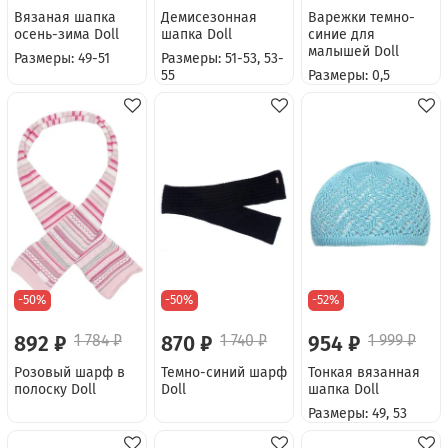
Вязаная шапка
Демисезонная
Варежки темно-
осень-зима Doll
шапка Doll
синие для
малышей Doll
Размеры: 49-51
Размеры: 51-53, 53-
55
Размеры: 0,5
-50%
-50%
-52%
892 ₽
1 784 ₽
870 ₽
1 740 ₽
954 ₽
1 999 ₽
Розовый шарф в
Темно-синий шарф
Тонкая вязанная
полоску Doll
Doll
шапка Doll
Размеры: 49, 53