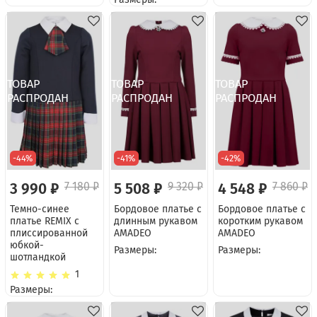
-44%
-41%
-42%
3 990 ₽
7 180 ₽
5 508 ₽
9 320 ₽
4 548 ₽
7 860 ₽
Темно-синее
Бордовое платье с
Бордовое платье с
платье REMIX c
длинным рукавом
коротким рукавом
плиссированной
AMADEO
AMADEO
юбкой-
Размеры:
Размеры:
шотландкой
1
Размеры: