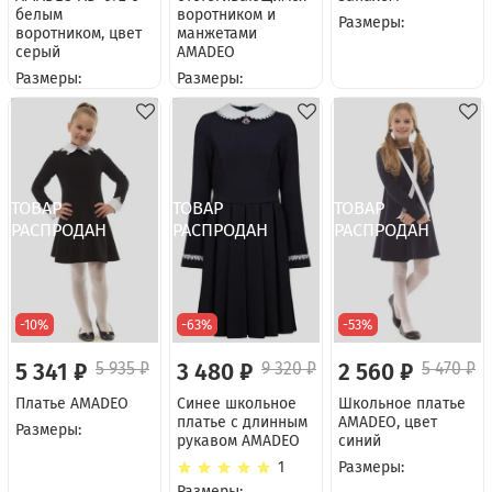
белым
воротником и
Размеры:
воротником, цвет
манжетами
серый
AMADEO
Размеры:
Размеры:
-10%
-63%
-53%
5 341 ₽
5 935 ₽
3 480 ₽
9 320 ₽
2 560 ₽
5 470 ₽
Платье AMADEO
Синее школьное
Школьное платье
платье с длинным
AMADEO, цвет
Размеры:
рукавом AMADEO
синий
1
Размеры:
Размеры: