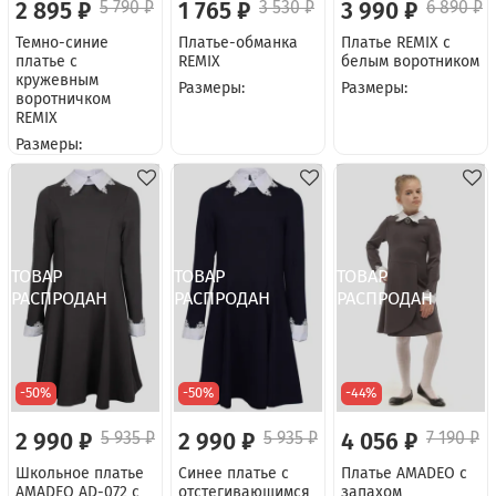
2 895 ₽
5 790 ₽
1 765 ₽
3 530 ₽
3 990 ₽
6 890 ₽
Темно-синие
Платье-обманка
Платье REMIX с
платье с
REMIX
белым воротником
кружевным
Размеры:
Размеры:
воротничком
REMIX
Размеры:
-50%
-50%
-44%
2 990 ₽
5 935 ₽
2 990 ₽
5 935 ₽
4 056 ₽
7 190 ₽
Школьное платье
Синее платье с
Платье AMADEO с
AMADEO AD-072 с
отстегивающимся
запахом