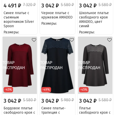
4 491 ₽
7 320 ₽
3 042 ₽
5 580 ₽
3 042 ₽
5 580 ₽
Синее платье с
Черное платье с
Школьное платье
съемным
кружевом AMADEO
свободного кроя
воротником Silver
AMADEO, цвет
Размеры:
Spoon
синий
Размеры:
Размеры:
-45%
-49%
-45%
3 042 ₽
5 580 ₽
3 042 ₽
5 980 ₽
3 042 ₽
5 580 ₽
Бордовое платье
Синее платье-
Платье
свободного кроя с
трапеция с
свободного кроя с