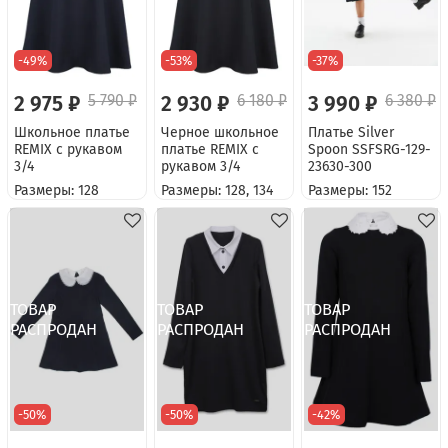
-49%
-53%
-37%
2 975 ₽
5 790 ₽
2 930 ₽
6 180 ₽
3 990 ₽
6 380 ₽
Школьное платье
Черное школьное
Платье Silver
REMIX с рукавом
платье REMIX с
Spoon SSFSRG-129-
3/4
рукавом 3/4
23630-300
Размеры: 128
Размеры: 128, 134
Размеры: 152
-50%
-50%
-42%