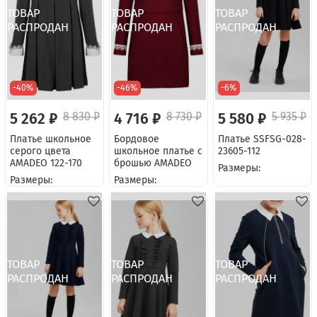
-40%
-46%
-6%
5 262 ₽
8 830 ₽
4 716 ₽
8 730 ₽
5 580 ₽
5 935 ₽
Платье школьное
Бордовое
Платье SSFSG-028-
серого цвета
школьное платье с
23605-112
AMADEO 122-170
брошью AMADEO
Размеры:
Размеры:
Размеры: