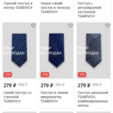
Строгий галстук в
Черно-синий
Галстук с
клетку TSAREVICH
галстук в полоску
регулируемой
TSAREVICH
застежкой
TSAREVICH
-21%
-21%
-21%
279 ₽
355 ₽
279 ₽
355 ₽
279 ₽
355 ₽
Синий галстук со
Галстук в синюю
Галстук школьный
строчкой
микроклетку
TSAREVICH,
TSAREVICH
TSAREVICH
комбинированная
клетка