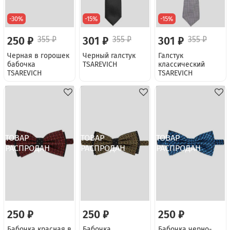
-30%
-15%
-15%
250 ₽
355 ₽
301 ₽
355 ₽
301 ₽
355 ₽
Черная в горошек
Черный галстук
Галстук
бабочка
TSAREVICH
классический
TSAREVICH
TSAREVICH
250 ₽
250 ₽
250 ₽
Бабочка красная в
Бабочка
Бабочка черно-