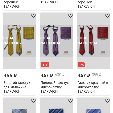
горошек
TSAREVICH
горошек
TSAREVICH
TSAREVICH
-19%
-2%
366 ₽
347 ₽
430 ₽
347 ₽
355 ₽
Золотой галстук
Лиловый галстук в
Галстук красный в
для мальчика
микроклетку
микроклетку
TSAREVICH
TSAREVICH
TSAREVICH