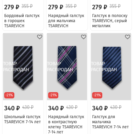
279 ₽
355 ₽
279 ₽
355 ₽
279 ₽
355 ₽
Бордовый галстук
Нарядный галстук
Галстук в полоску
в горошек
для мальчика
TSAREVICH, серый
TSAREVICH
TSAREVICH
металлик
-21%
-21%
-21%
340 ₽
430 ₽
340 ₽
430 ₽
340 ₽
430 ₽
Школьный галстук
Нарядный галстук
Галстук для
TSAREVICH 7-14 лет
в контрастную
мальчика
клетку TSAREVICH
TSAREVICH 7-14 лет
7-14 лет