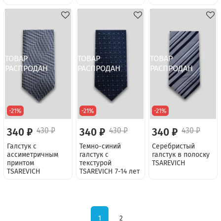
-21%
-21%
-21%
340 ₽
430 ₽
340 ₽
430 ₽
340 ₽
430 ₽
Галстук с
Темно-синий
Серебристый
ассиметричным
галстук с
галстук в полоску
принтом
текстурой
TSAREVICH
TSAREVICH
TSAREVICH 7-14 лет
1
2