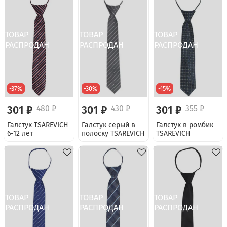
-37%
-30%
-15%
301 ₽
480 ₽
301 ₽
430 ₽
301 ₽
355 ₽
Галстук TSAREVICH
Галстук серый в
Галстук в ромбик
6-12 лет
полоску TSAREVICH
TSAREVICH