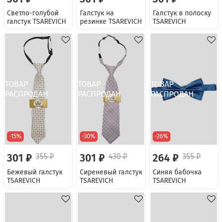
Светло-голубой
Галстук на
Галстук в полоску
галстук TSAREVICH
резинке TSAREVICH
TSAREVICH
-15%
-30%
-26%
301 ₽
355 ₽
301 ₽
430 ₽
264 ₽
355 ₽
Бежевый галстук
Сиреневый галстук
Синяя бабочка
TSAREVICH
TSAREVICH
TSAREVICH