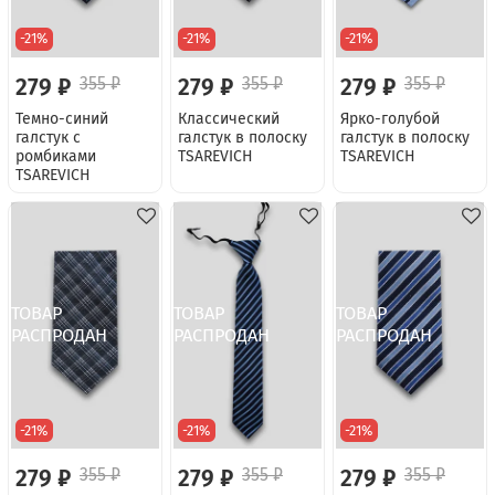
-21%
-21%
-21%
279 ₽
355 ₽
279 ₽
355 ₽
279 ₽
355 ₽
Темно-синий
Классический
Ярко-голубой
галстук с
галстук в полоску
галстук в полоску
ромбиками
TSAREVICH
TSAREVICH
TSAREVICH
-21%
-21%
-21%
279 ₽
355 ₽
279 ₽
355 ₽
279 ₽
355 ₽