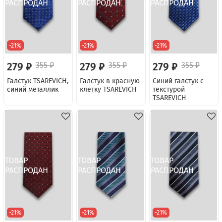
-21%
-21%
-21%
279 ₽
355 ₽
279 ₽
355 ₽
279 ₽
355 ₽
Галстук TSAREVICH,
Галстук в красную
Синий галстук с
синий металлик
клетку TSAREVICH
текстурой
TSAREVICH
-21%
-21%
-21%