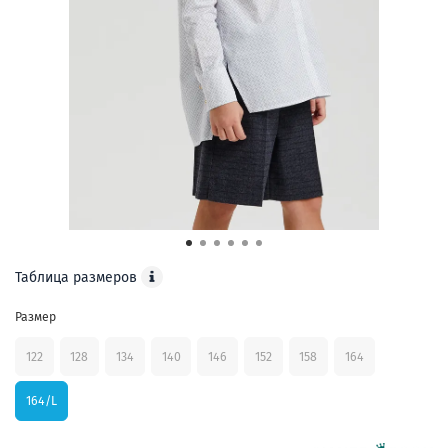
Таблица размеров
Размер
122
128
134
140
146
152
158
164
164/L