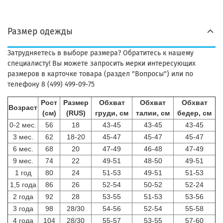
Размер одежды
Затрудняетесь в выборе размера? Обратитесь к нашему
специалисту! Вы можете запросить мерки интересующих
размеров в карточке товара (раздел "Вопросы") или по
телефону 8 (499) 499-09-75
Рост
Размер
Обхват
Обхват
Обхват
Возраст
(см)
(RUS)
груди, см
талии, см
бедер, см
0-2 мес.
56
18
43-45
43-45
43-45
3 мес.
62
18-20
45-47
45-47
45-47
6 мес.
68
20
47-49
46-48
47-49
9 мес.
74
22
49-51
48-50
49-51
1 год
80
24
51-53
49-51
51-53
1,5 года
86
26
52-54
50-52
52-24
2 года
92
28
53-55
51-53
53-56
3 года
98
28/30
54-56
52-54
55-58
4 года
104
28/30
55-57
53-55
57-60