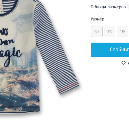
Таблица размеров
Размер
104
110
116
Сообщит