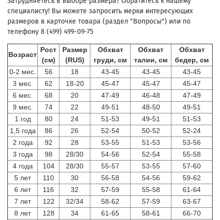
Затрудняетесь в выборе размера? Обратитесь к нашему
специалисту! Вы можете запросить мерки интересующих
размеров в карточке товара (раздел "Вопросы") или по
телефону 8 (499) 499-09-75
Рост
Размер
Обхват
Обхват
Обхват
Возраст
(см)
(RUS)
груди, см
талии, см
бедер, см
0-2 мес.
56
18
43-45
43-45
43-45
3 мес.
62
18-20
45-47
45-47
45-47
6 мес.
68
20
47-49
46-48
47-49
9 мес.
74
22
49-51
48-50
49-51
1 год
80
24
51-53
49-51
51-53
1,5 года
86
26
52-54
50-52
52-24
2 года
92
28
53-55
51-53
53-56
3 года
98
28/30
54-56
52-54
55-58
4 года
104
28/30
55-57
53-55
57-60
5 лет
110
30
56-58
54-56
59-62
6 лет
116
32
57-59
55-58
61-64
7 лет
122
32/34
58-62
57-59
63-67
8 лет
128
34
61-65
58-61
66-70