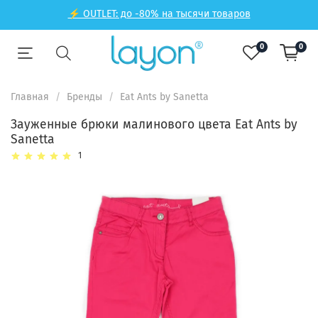
⚡ OUTLET: до -80% на тысячи товаров
0
0
Главная
Бренды
Eat Ants by Sanetta
Зауженные брюки малинового цвета Eat Ants by
Sanetta
1