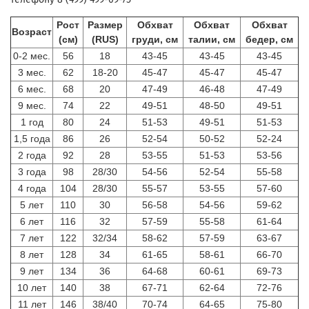
Рост
Размер
Обхват
Обхват
Обхват
Возраст
(см)
(RUS)
груди, см
талии, см
бедер, см
0-2 мес.
56
18
43-45
43-45
43-45
3 мес.
62
18-20
45-47
45-47
45-47
6 мес.
68
20
47-49
46-48
47-49
9 мес.
74
22
49-51
48-50
49-51
1 год
80
24
51-53
49-51
51-53
1,5 года
86
26
52-54
50-52
52-24
2 года
92
28
53-55
51-53
53-56
3 года
98
28/30
54-56
52-54
55-58
4 года
104
28/30
55-57
53-55
57-60
5 лет
110
30
56-58
54-56
59-62
6 лет
116
32
57-59
55-58
61-64
7 лет
122
32/34
58-62
57-59
63-67
8 лет
128
34
61-65
58-61
66-70
9 лет
134
36
64-68
60-61
69-73
10 лет
140
38
67-71
62-64
72-76
11 лет
146
38/40
70-74
64-65
75-80