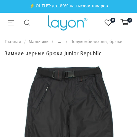
⚡ OUTLET: до -80% на тысячи товаров
0
0
Главная
Мальчики
...
Полукомбинезоны, брюки
Зимние черные брюки Junior Republic