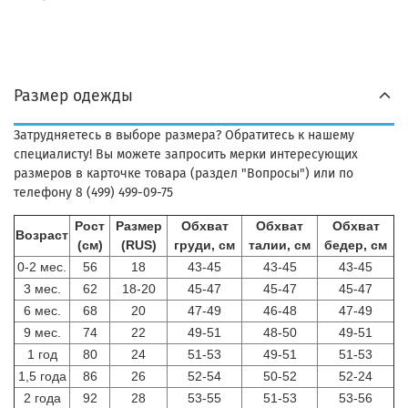
Размер одежды
Затрудняетесь в выборе размера? Обратитесь к нашему
специалисту! Вы можете запросить мерки интересующих
размеров в карточке товара (раздел "Вопросы") или по
телефону 8 (499) 499-09-75
Рост
Размер
Обхват
Обхват
Обхват
Возраст
(см)
(RUS)
груди, см
талии, см
бедер, см
0-2 мес.
56
18
43-45
43-45
43-45
3 мес.
62
18-20
45-47
45-47
45-47
6 мес.
68
20
47-49
46-48
47-49
9 мес.
74
22
49-51
48-50
49-51
1 год
80
24
51-53
49-51
51-53
1,5 года
86
26
52-54
50-52
52-24
2 года
92
28
53-55
51-53
53-56