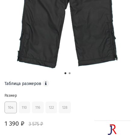
Таблица размеров
Размер
104
110
116
122
128
1 390 ₽
3 575 ₽