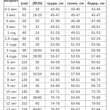
Возраст
(см)
(RUS)
груди, см
талии, см
бедер, см
0-2 мес.
56
18
43-45
43-45
43-45
3 мес.
62
18-20
45-47
45-47
45-47
6 мес.
68
20
47-49
46-48
47-49
9 мес.
74
22
49-51
48-50
49-51
1 год
80
24
51-53
49-51
51-53
1,5 года
86
26
52-54
50-52
52-24
2 года
92
28
53-55
51-53
53-56
3 года
98
28/30
54-56
52-54
55-58
4 года
104
28/30
55-57
53-55
57-60
5 лет
110
30
56-58
54-56
59-62
6 лет
116
32
57-59
55-58
61-64
7 лет
122
32/34
58-62
57-59
63-67
8 лет
128
34
61-65
58-61
66-70
9 лет
134
36
64-68
60-61
69-73
10 лет
140
38
67-71
62-64
72-76
11 лет
146
38/40
70-74
64-65
75-80
12 лет
152
40
74-76
65-66
79-83
13 лет
158
40/42
76-82
66-67
82-84