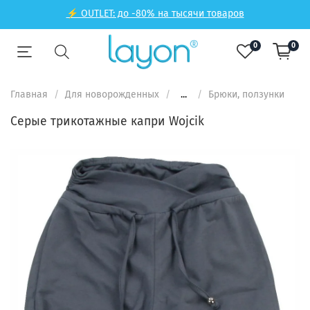
⚡ OUTLET: до -80% на тысячи товаров
0
0
Главная
Для новорожденных
...
Брюки, ползунки
Серые трикотажные капри Wojcik