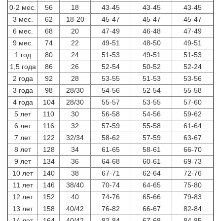
0-2 мес.
56
18
43-45
43-45
43-45
3 мес.
62
18-20
45-47
45-47
45-47
6 мес.
68
20
47-49
46-48
47-49
9 мес.
74
22
49-51
48-50
49-51
1 год
80
24
51-53
49-51
51-53
1,5 года
86
26
52-54
50-52
52-24
2 года
92
28
53-55
51-53
53-56
3 года
98
28/30
54-56
52-54
55-58
4 года
104
28/30
55-57
53-55
57-60
5 лет
110
30
56-58
54-56
59-62
6 лет
116
32
57-59
55-58
61-64
7 лет
122
32/34
58-62
57-59
63-67
8 лет
128
34
61-65
58-61
66-70
9 лет
134
36
64-68
60-61
69-73
10 лет
140
38
67-71
62-64
72-76
11 лет
146
38/40
70-74
64-65
75-80
12 лет
152
40
74-76
65-66
79-83
13 лет
158
40/42
76-82
66-67
82-84
14 лет
164
40/42
82-84
67-68
84-85