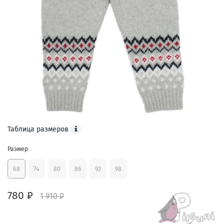
Таблица размеров
Размер
68
74
80
86
92
98
780 ₽
1 910 ₽