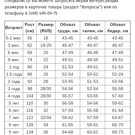
специалисту! Вы можете запросить мерки интересующих
размеров в карточке товара (раздел "Вопросы") или по
телефону 8 (499) 499-09-75
Рост
Размер
Обхват
Обхват
Обхват
Возраст
(см)
(RUS)
груди, см
талии, см
бедер, см
0-2 мес.
56
18
43-45
43-45
43-45
3 мес.
62
18-20
45-47
45-47
45-47
6 мес.
68
20
47-49
46-48
47-49
9 мес.
74
22
49-51
48-50
49-51
1 год
80
24
51-53
49-51
51-53
1,5 года
86
26
52-54
50-52
52-24
2 года
92
28
53-55
51-53
53-56
3 года
98
28/30
54-56
52-54
55-58
4 года
104
28/30
55-57
53-55
57-60
5 лет
110
30
56-58
54-56
59-62
6 лет
116
32
57-59
55-58
61-64
7 лет
122
32/34
58-62
57-59
63-67
8 лет
128
34
61-65
58-61
66-70
9 лет
134
36
64-68
60-61
69-73