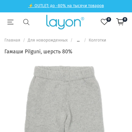
⚡ OUTLET: до -80% на тысячи товаров
0
0
Главная
Для новорожденных
...
Колготки
Гамаши Pilguni, шерсть 80%