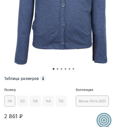
Таблица размеров
Размер
Коллекция
116
122
128
140
152
Весна-Лето 2023
2 861 ₽