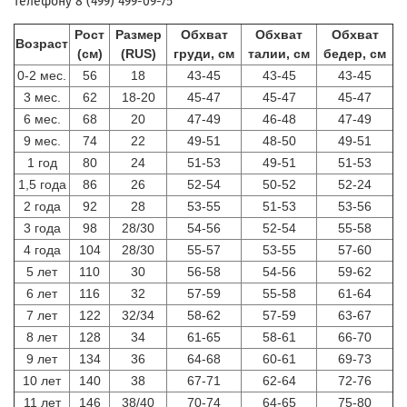
телефону 8 (499) 499-09-75
Рост
Размер
Обхват
Обхват
Обхват
Возраст
(см)
(RUS)
груди, см
талии, см
бедер, см
0-2 мес.
56
18
43-45
43-45
43-45
3 мес.
62
18-20
45-47
45-47
45-47
6 мес.
68
20
47-49
46-48
47-49
9 мес.
74
22
49-51
48-50
49-51
1 год
80
24
51-53
49-51
51-53
1,5 года
86
26
52-54
50-52
52-24
2 года
92
28
53-55
51-53
53-56
3 года
98
28/30
54-56
52-54
55-58
4 года
104
28/30
55-57
53-55
57-60
5 лет
110
30
56-58
54-56
59-62
6 лет
116
32
57-59
55-58
61-64
7 лет
122
32/34
58-62
57-59
63-67
8 лет
128
34
61-65
58-61
66-70
9 лет
134
36
64-68
60-61
69-73
10 лет
140
38
67-71
62-64
72-76
11 лет
146
38/40
70-74
64-65
75-80