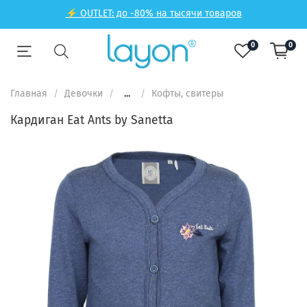
⚡ OUTLET: до -80% на тысячи товаров
0
0
Главная
Девочки
...
Кофты, свитеры
Кардиган Eat Ants by Sanetta