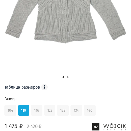
Таблица размеров
Размер
104
110
116
122
128
134
140
1 475 ₽
2 420 ₽