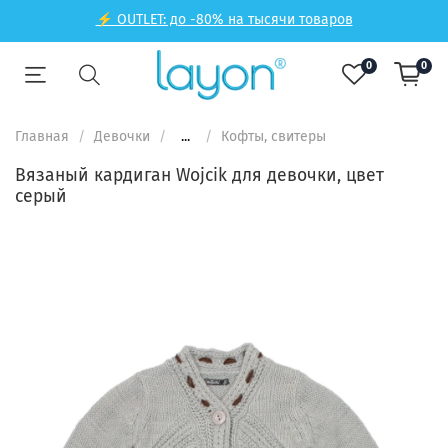
⚡ OUTLET: до -80% на тысячи товаров
0
0
Главная
Девочки
...
Кофты, свитеры
Вязаный кардиган Wojcik для девочки, цвет
серый