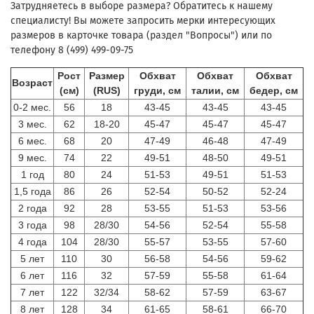
Затрудняетесь в выборе размера? Обратитесь к нашему
специалисту! Вы можете запросить мерки интересующих
размеров в карточке товара (раздел "Вопросы") или по
телефону 8 (499) 499-09-75
Рост
Размер
Обхват
Обхват
Обхват
Возраст
(см)
(RUS)
груди, см
талии, см
бедер, см
0-2 мес.
56
18
43-45
43-45
43-45
3 мес.
62
18-20
45-47
45-47
45-47
6 мес.
68
20
47-49
46-48
47-49
9 мес.
74
22
49-51
48-50
49-51
1 год
80
24
51-53
49-51
51-53
1,5 года
86
26
52-54
50-52
52-24
2 года
92
28
53-55
51-53
53-56
3 года
98
28/30
54-56
52-54
55-58
4 года
104
28/30
55-57
53-55
57-60
5 лет
110
30
56-58
54-56
59-62
6 лет
116
32
57-59
55-58
61-64
7 лет
122
32/34
58-62
57-59
63-67
8 лет
128
34
61-65
58-61
66-70