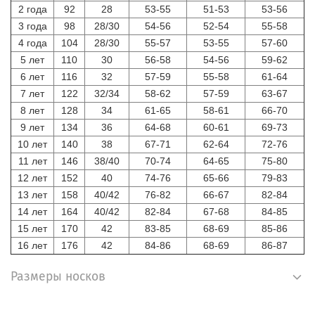
2 года
92
28
53-55
51-53
53-56
3 года
98
28/30
54-56
52-54
55-58
4 года
104
28/30
55-57
53-55
57-60
5 лет
110
30
56-58
54-56
59-62
6 лет
116
32
57-59
55-58
61-64
7 лет
122
32/34
58-62
57-59
63-67
8 лет
128
34
61-65
58-61
66-70
9 лет
134
36
64-68
60-61
69-73
10 лет
140
38
67-71
62-64
72-76
11 лет
146
38/40
70-74
64-65
75-80
12 лет
152
40
74-76
65-66
79-83
13 лет
158
40/42
76-82
66-67
82-84
14 лет
164
40/42
82-84
67-68
84-85
15 лет
170
42
83-85
68-69
85-86
16 лет
176
42
84-86
68-69
86-87
Размеры носков