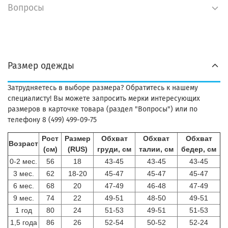
Вопросы
Размер одежды
Затрудняетесь в выборе размера? Обратитесь к нашему
специалисту! Вы можете запросить мерки интересующих
размеров в карточке товара (раздел "Вопросы") или по
телефону 8 (499) 499-09-75
Рост
Размер
Обхват
Обхват
Обхват
Возраст
(см)
(RUS)
груди, см
талии, см
бедер, см
0-2 мес.
56
18
43-45
43-45
43-45
3 мес.
62
18-20
45-47
45-47
45-47
6 мес.
68
20
47-49
46-48
47-49
9 мес.
74
22
49-51
48-50
49-51
1 год
80
24
51-53
49-51
51-53
1,5 года
86
26
52-54
50-52
52-24