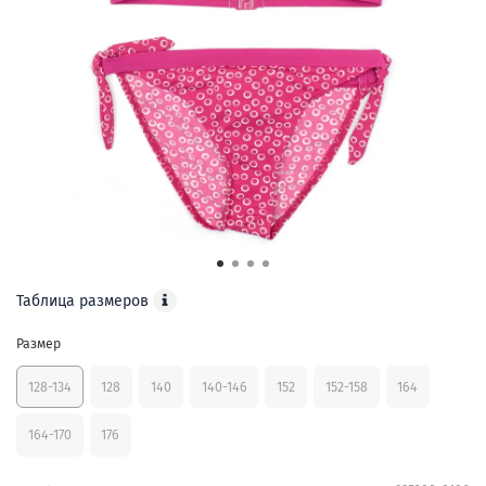
Таблица размеров
Размер
128-134
128
140
140-146
152
152-158
164
164-170
176