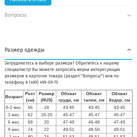
Вопросы
Размер одежды
Затрудняетесь в выборе размера? Обратитесь к нашему
специалисту! Вы можете запросить мерки интересующих
размеров в карточке товара (раздел "Вопросы") или по
телефону 8 (499) 499-09-75
Рост
Размер
Обхват
Обхват
Обхват
Возраст
(см)
(RUS)
груди, см
талии, см
бедер, см
0-2 мес.
56
18
43-45
43-45
43-45
3 мес.
62
18-20
45-47
45-47
45-47
6 мес.
68
20
47-49
46-48
47-49
9 мес.
74
22
49-51
48-50
49-51
1 год
80
24
51-53
49-51
51-53