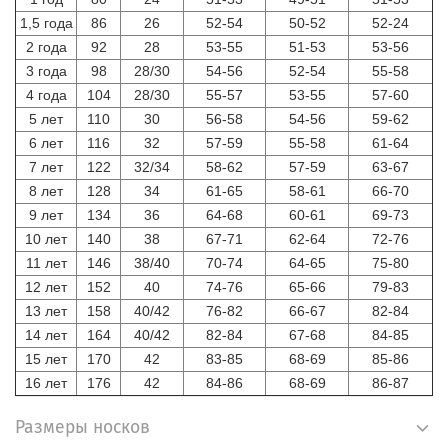
1,5 года
86
26
52-54
50-52
52-24
2 года
92
28
53-55
51-53
53-56
3 года
98
28/30
54-56
52-54
55-58
4 года
104
28/30
55-57
53-55
57-60
5 лет
110
30
56-58
54-56
59-62
6 лет
116
32
57-59
55-58
61-64
7 лет
122
32/34
58-62
57-59
63-67
8 лет
128
34
61-65
58-61
66-70
9 лет
134
36
64-68
60-61
69-73
10 лет
140
38
67-71
62-64
72-76
11 лет
146
38/40
70-74
64-65
75-80
12 лет
152
40
74-76
65-66
79-83
13 лет
158
40/42
76-82
66-67
82-84
14 лет
164
40/42
82-84
67-68
84-85
15 лет
170
42
83-85
68-69
85-86
16 лет
176
42
84-86
68-69
86-87
Размеры носков