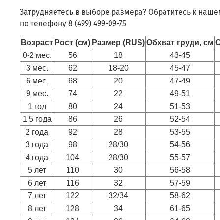
Затрудняетесь в выборе размера? Обратитесь к наше
по телефону 8 (499) 499-09-75
Возраст
Рост (см)
Размер (RUS)
Обхват груди, см
О
0-2 мес.
56
18
43-45
3 мес.
62
18-20
45-47
6 мес.
68
20
47-49
9 мес.
74
22
49-51
1 год
80
24
51-53
1,5 года
86
26
52-54
2 года
92
28
53-55
3 года
98
28/30
54-56
4 года
104
28/30
55-57
5 лет
110
30
56-58
6 лет
116
32
57-59
7 лет
122
32/34
58-62
8 лет
128
34
61-65