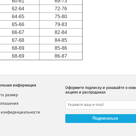
60-61
69-73
62-64
72-76
64-65
75-80
65-66
79-83
66-67
82-84
67-68
84-85
68-69
85-86
68-69
86-87
ельная информация
Оформите подписку и узнавайте о нов
акциях и распродажах
ть размер
соглашения
 конфиденциальности
Подписаться