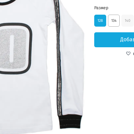
Размер
128
134
140
Доба