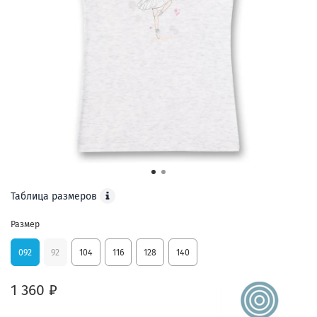
Таблица размеров
Размер
092
92
104
116
128
140
1 360 ₽