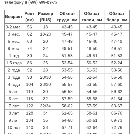
телефону 8 (499) 499-09-75
Рост
Размер
Обхват
Обхват
Обхват
Возраст
(см)
(RUS)
груди, см
талии, см
бедер, см
0-2 мес.
56
18
43-45
43-45
43-45
3 мес.
62
18-20
45-47
45-47
45-47
6 мес.
68
20
47-49
46-48
47-49
9 мес.
74
22
49-51
48-50
49-51
1 год
80
24
51-53
49-51
51-53
1,5 года
86
26
52-54
50-52
52-24
2 года
92
28
53-55
51-53
53-56
3 года
98
28/30
54-56
52-54
55-58
4 года
104
28/30
55-57
53-55
57-60
5 лет
110
30
56-58
54-56
59-62
6 лет
116
32
57-59
55-58
61-64
7 лет
122
32/34
58-62
57-59
63-67
8 лет
128
34
61-65
58-61
66-70
9 лет
134
36
64-68
60-61
69-73
10 лет
140
38
67-71
62-64
72-76