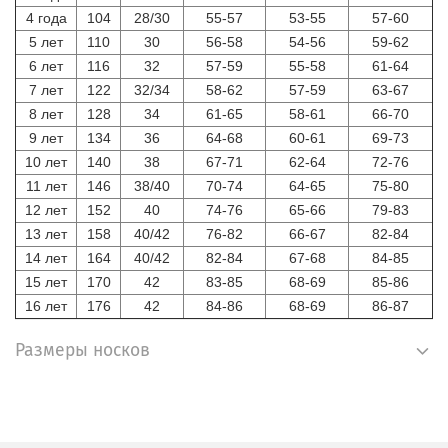
4 года
104
28/30
55-57
53-55
57-60
5 лет
110
30
56-58
54-56
59-62
6 лет
116
32
57-59
55-58
61-64
7 лет
122
32/34
58-62
57-59
63-67
8 лет
128
34
61-65
58-61
66-70
9 лет
134
36
64-68
60-61
69-73
10 лет
140
38
67-71
62-64
72-76
11 лет
146
38/40
70-74
64-65
75-80
12 лет
152
40
74-76
65-66
79-83
13 лет
158
40/42
76-82
66-67
82-84
14 лет
164
40/42
82-84
67-68
84-85
15 лет
170
42
83-85
68-69
85-86
16 лет
176
42
84-86
68-69
86-87
Размеры носков