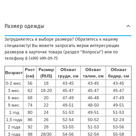
Размер одежды
Затрудняетесь в выборе размера? Обратитесь к нашему
специалисту! Вы можете запросить мерки интересующих
размеров в карточке товара (раздел "Вопросы") или по
телефону 8 (499) 499-09-75
Рост
Размер
Обхват
Обхват
Обхват
Возраст
(см)
(RUS)
груди, см
талии, см
бедер, см
0-2 мес.
56
18
43-45
43-45
43-45
3 мес.
62
18-20
45-47
45-47
45-47
6 мес.
68
20
47-49
46-48
47-49
9 мес.
74
22
49-51
48-50
49-51
1 год
80
24
51-53
49-51
51-53
1,5 года
86
26
52-54
50-52
52-24
2 года
92
28
53-55
51-53
53-56
3 года
98
28/30
54-56
52-54
55-58