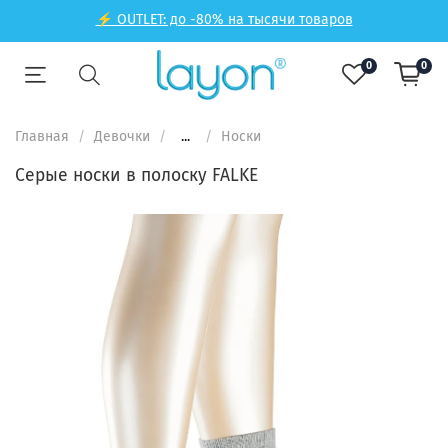
⚡ OUTLET: до -80% на тысячи товаров
0
0
Главная
Девочки
...
Носки
Серые носки в полоску FALKE