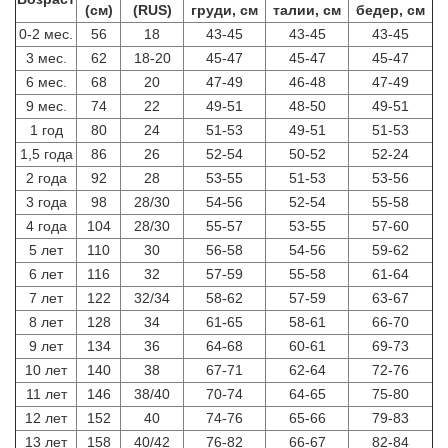
(см)
(RUS)
груди, см
талии, см
бедер, см
0-2 мес.
56
18
43-45
43-45
43-45
3 мес.
62
18-20
45-47
45-47
45-47
6 мес.
68
20
47-49
46-48
47-49
9 мес.
74
22
49-51
48-50
49-51
1 год
80
24
51-53
49-51
51-53
1,5 года
86
26
52-54
50-52
52-24
2 года
92
28
53-55
51-53
53-56
3 года
98
28/30
54-56
52-54
55-58
4 года
104
28/30
55-57
53-55
57-60
5 лет
110
30
56-58
54-56
59-62
6 лет
116
32
57-59
55-58
61-64
7 лет
122
32/34
58-62
57-59
63-67
8 лет
128
34
61-65
58-61
66-70
9 лет
134
36
64-68
60-61
69-73
10 лет
140
38
67-71
62-64
72-76
11 лет
146
38/40
70-74
64-65
75-80
12 лет
152
40
74-76
65-66
79-83
13 лет
158
40/42
76-82
66-67
82-84