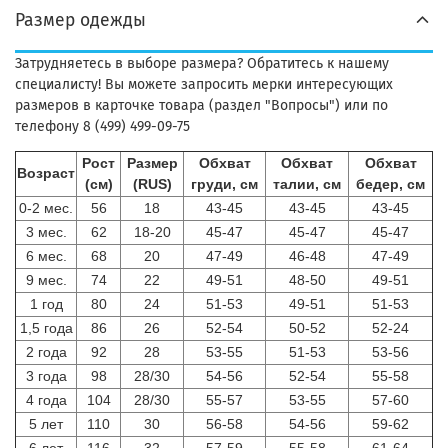
Размер одежды
Затрудняетесь в выборе размера? Обратитесь к нашему
специалисту! Вы можете запросить мерки интересующих
размеров в карточке товара (раздел "Вопросы") или по
телефону 8 (499) 499-09-75
Рост
Размер
Обхват
Обхват
Обхват
Возраст
(см)
(RUS)
груди, см
талии, см
бедер, см
0-2 мес.
56
18
43-45
43-45
43-45
3 мес.
62
18-20
45-47
45-47
45-47
6 мес.
68
20
47-49
46-48
47-49
9 мес.
74
22
49-51
48-50
49-51
1 год
80
24
51-53
49-51
51-53
1,5 года
86
26
52-54
50-52
52-24
2 года
92
28
53-55
51-53
53-56
3 года
98
28/30
54-56
52-54
55-58
4 года
104
28/30
55-57
53-55
57-60
5 лет
110
30
56-58
54-56
59-62
6 лет
116
32
57-59
55-58
61-64