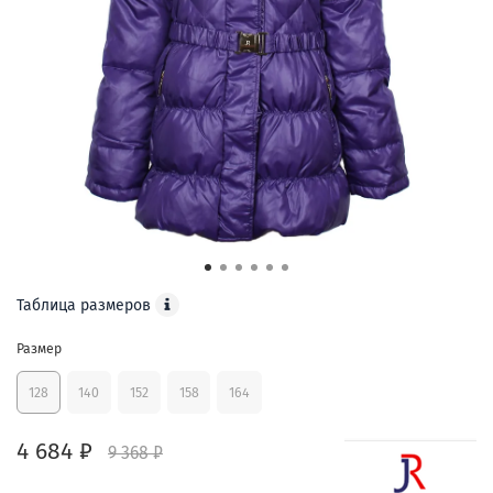
Таблица размеров
Размер
128
140
152
158
164
4 684 ₽
9 368 ₽