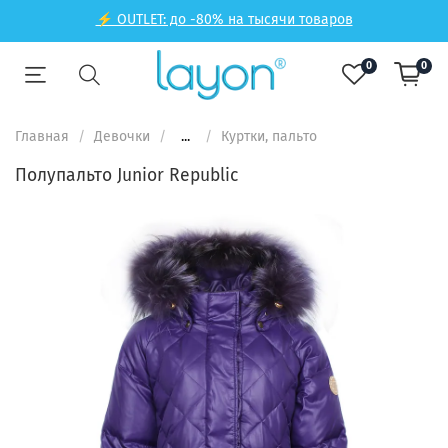
⚡ OUTLET: до -80% на тысячи товаров
0
0
Главная
Девочки
...
Куртки, пальто
Полупальто Junior Republic