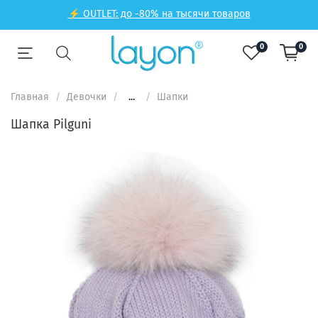
⚡ OUTLET: до -80% на тысячи товаров
0
0
Главная
Девочки
...
Шапки
Шапка Pilguni