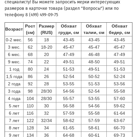
специалисту! Вы можете запросить мерки интересующих
размеров в карточке товара (раздел "Вопросы") или по
телефону 8 (499) 499-09-75
Рост
Размер
Обхват
Обхват
Обхват
Возраст
(см)
(RUS)
груди, см
талии, см
бедер, см
0-2 мес.
56
18
43-45
43-45
43-45
3 мес.
62
18-20
45-47
45-47
45-47
6 мес.
68
20
47-49
46-48
47-49
9 мес.
74
22
49-51
48-50
49-51
1 год
80
24
51-53
49-51
51-53
1,5 года
86
26
52-54
50-52
52-24
2 года
92
28
53-55
51-53
53-56
3 года
98
28/30
54-56
52-54
55-58
4 года
104
28/30
55-57
53-55
57-60
5 лет
110
30
56-58
54-56
59-62
6 лет
116
32
57-59
55-58
61-64
7 лет
122
32/34
58-62
57-59
63-67
8 лет
128
34
61-65
58-61
66-70
9 лет
134
36
64-68
60-61
69-73