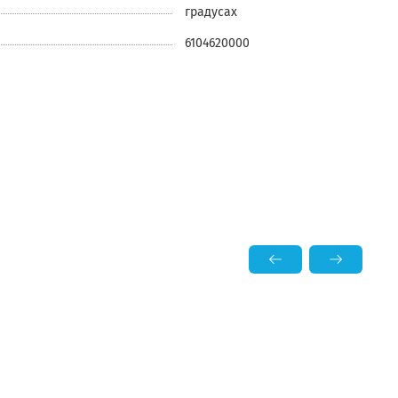
градусах
6104620000