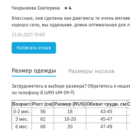
Чекрыжова Екатерина
4
Классные, они сделаны как джегинсы те очень мягкие
хорошо села, мы худенькие. длина оптимальная для л
23.04.2021 10:00
Написать отзыв
Размер одежды
Размеры носков
Затрудняетесь в выборе размера? Обратитесь к наше
по телефону 8 (499) 499-09-75
Возраст
Рост (см)
Размер (RUS)
Обхват груди, см
О
0-2 мес.
56
18
43-45
3 мес.
62
18-20
45-47
6 мес.
68
20
47-49