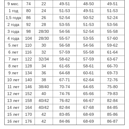
9 мес.
74
22
49-51
48-50
49-51
1 год
80
24
51-53
49-51
51-53
1,5 года
86
26
52-54
50-52
52-24
2 года
92
28
53-55
51-53
53-56
3 года
98
28/30
54-56
52-54
55-58
4 года
104
28/30
55-57
53-55
57-60
5 лет
110
30
56-58
54-56
59-62
6 лет
116
32
57-59
55-58
61-64
7 лет
122
32/34
58-62
57-59
63-67
8 лет
128
34
61-65
58-61
66-70
9 лет
134
36
64-68
60-61
69-73
10 лет
140
38
67-71
62-64
72-76
11 лет
146
38/40
70-74
64-65
75-80
12 лет
152
40
74-76
65-66
79-83
13 лет
158
40/42
76-82
66-67
82-84
14 лет
164
40/42
82-84
67-68
84-85
15 лет
170
42
83-85
68-69
85-86
16 лет
176
42
84-86
68-69
86-87