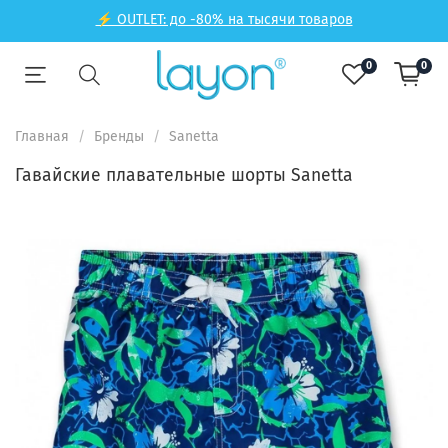
⚡ OUTLET: до -80% на тысячи товаров
0
0
Главная
Бренды
Sanetta
Гавайские плавательные шорты Sanetta