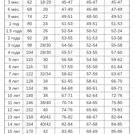
3 мес.
62
18-20
45-47
45-47
45-47
6 мес.
68
20
47-49
46-48
47-49
9 мес.
74
22
49-51
48-50
49-51
1 год
80
24
51-53
49-51
51-53
1,5 года
86
26
52-54
50-52
52-24
2 года
92
28
53-55
51-53
53-56
3 года
98
28/30
54-56
52-54
55-58
4 года
104
28/30
55-57
53-55
57-60
5 лет
110
30
56-58
54-56
59-62
6 лет
116
32
57-59
55-58
61-64
7 лет
122
32/34
58-62
57-59
63-67
8 лет
128
34
61-65
58-61
66-70
9 лет
134
36
64-68
60-61
69-73
10 лет
140
38
67-71
62-64
72-76
11 лет
146
38/40
70-74
64-65
75-80
12 лет
152
40
74-76
65-66
79-83
13 лет
158
40/42
76-82
66-67
82-84
14 лет
164
40/42
82-84
67-68
84-85
15 лет
170
42
83-85
68-69
85-86