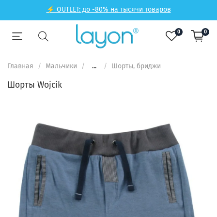
⚡ OUTLET: до -80% на тысячи товаров
0
0
Главная
Мальчики
...
Шорты, бриджи
Шорты Wojcik