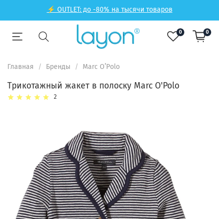
⚡ OUTLET: до -80% на тысячи товаров
0
0
Главная
Бренды
Marc O’Polo
Трикотажный жакет в полоску Marc O'Polo
2