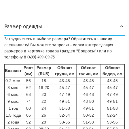
Размер одежды
Затрудняетесь в выборе размера? Обратитесь к нашему
специалисту! Вы можете запросить мерки интересующих
размеров в карточке товара (раздел "Вопросы") или по
телефону 8 (499) 499-09-75
Рост
Размер
Обхват
Обхват
Обхват
Возраст
(см)
(RUS)
груди, см
талии, см
бедер, см
0-2 мес.
56
18
43-45
43-45
43-45
3 мес.
62
18-20
45-47
45-47
45-47
6 мес.
68
20
47-49
46-48
47-49
9 мес.
74
22
49-51
48-50
49-51
1 год
80
24
51-53
49-51
51-53
1,5 года
86
26
52-54
50-52
52-24
2 года
92
28
53-55
51-53
53-56
3 года
98
28/30
54-56
52-54
55-58