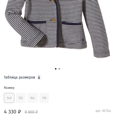
Таблица размеров
Размер
140
152
164
176
4 330 ₽
арт.
927124
8 660 ₽