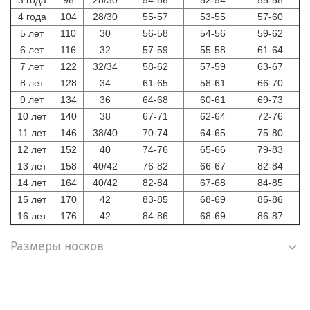
4 года
104
28/30
55-57
53-55
57-60
5 лет
110
30
56-58
54-56
59-62
6 лет
116
32
57-59
55-58
61-64
7 лет
122
32/34
58-62
57-59
63-67
8 лет
128
34
61-65
58-61
66-70
9 лет
134
36
64-68
60-61
69-73
10 лет
140
38
67-71
62-64
72-76
11 лет
146
38/40
70-74
64-65
75-80
12 лет
152
40
74-76
65-66
79-83
13 лет
158
40/42
76-82
66-67
82-84
14 лет
164
40/42
82-84
67-68
84-85
15 лет
170
42
83-85
68-69
85-86
16 лет
176
42
84-86
68-69
86-87
Размеры носков