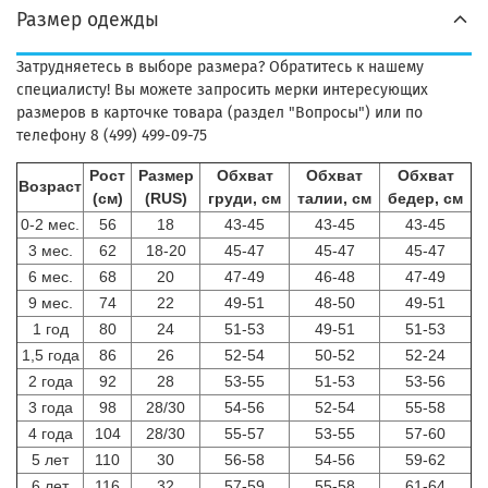
Размер одежды
Затрудняетесь в выборе размера? Обратитесь к нашему
специалисту! Вы можете запросить мерки интересующих
размеров в карточке товара (раздел "Вопросы") или по
телефону 8 (499) 499-09-75
Рост
Размер
Обхват
Обхват
Обхват
Возраст
(см)
(RUS)
груди, см
талии, см
бедер, см
0-2 мес.
56
18
43-45
43-45
43-45
3 мес.
62
18-20
45-47
45-47
45-47
6 мес.
68
20
47-49
46-48
47-49
9 мес.
74
22
49-51
48-50
49-51
1 год
80
24
51-53
49-51
51-53
1,5 года
86
26
52-54
50-52
52-24
2 года
92
28
53-55
51-53
53-56
3 года
98
28/30
54-56
52-54
55-58
4 года
104
28/30
55-57
53-55
57-60
5 лет
110
30
56-58
54-56
59-62
6 лет
116
32
57-59
55-58
61-64