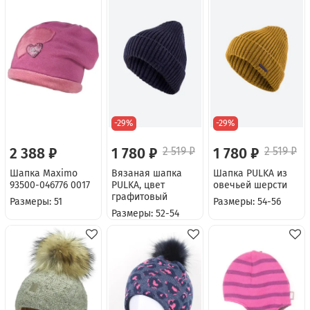
-29%
-29%
2 388 ₽
1 780 ₽
2 519 ₽
1 780 ₽
2 519 ₽
Шапка Maximo
Вязаная шапка
Шапка PULKA из
93500-046776 0017
PULKA, цвет
овечьей шерсти
графитовый
Размеры: 51
Размеры: 54-56
Размеры: 52-54