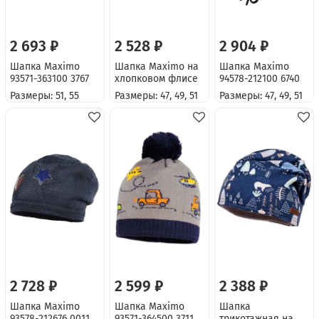
2 693 ₽
2 528 ₽
2 904 ₽
Шапка Maximo
Шапка Maximo на
Шапка Maximo
93571-363100 3767
хлопковом флисе
94578-212100 6740
Размеры: 51, 55
Размеры: 47, 49, 51
Размеры: 47, 49, 51
2 728 ₽
2 599 ₽
2 388 ₽
Шапка Maximo
Шапка Maximo
Шапка
93578-212676 0011
93571-364500 3711
трикотажная на