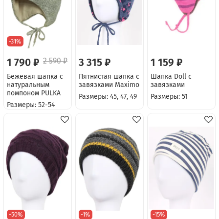
-31%
1 790 ₽
2 590 ₽
3 315 ₽
1 159 ₽
Бежевая шапка с
Пятнистая шапка с
Шапка Doll с
натуральным
завязками Maximo
завязками
помпоном PULKA
Размеры: 45, 47, 49
Размеры: 51
Размеры: 52-54
-50%
-1%
-15%