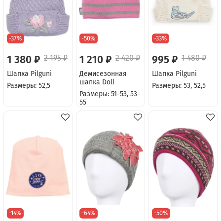
-37%
-50%
-33%
1 380 ₽
2 195 ₽
1 210 ₽
2 420 ₽
995 ₽
1 480 ₽
Шапка Pilguni
Демисезонная
Шапка Pilguni
шапка Doll
Размеры: 52,5
Размеры: 53, 52,5
Размеры: 51-53, 53-
55
-14%
-64%
-50%