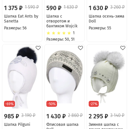
1 375 ₽
1 590 ₽
590 ₽
1 630 ₽
1 630 ₽
3 260 ₽
Шапка Eat Ants by
Шапка с
Шапка осень-зима
Sanetta
отворотом и
Doll
бантиком Wojcik
Размеры: 56
Размеры: 55
1
Размеры: 50, 51
-69%
-50%
-27%
985 ₽
3 190 ₽
1 430 ₽
2 860 ₽
2 295 ₽
3 140 ₽
Шапка Pilguni
Флисовая шапка
Зимняя шапка с