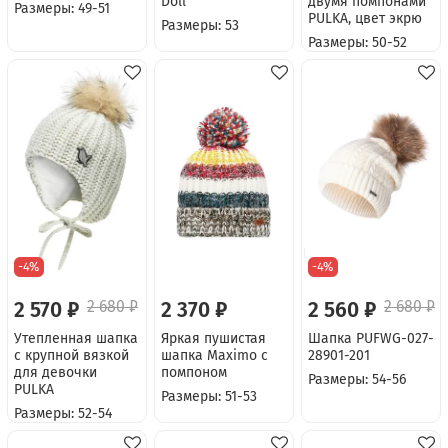
Doll
двумя помпонами
Размеры: 49-51
PULKA, цвет экрю
Размеры: 53
Размеры: 50-52
-4%
-4%
2 570 ₽
2 680 ₽
2 370 ₽
2 560 ₽
2 680 ₽
Утепленная шапка
Яркая пушистая
Шапка PUFWG-027-
с крупной вязкой
шапка Maximo с
28901-201
для девочки
помпоном
Размеры: 54-56
PULKA
Размеры: 51-53
Размеры: 52-54