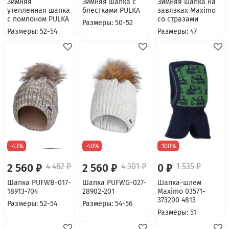
Зимняя
Зимняя шапка с
Зимняя шапка на
утепленная шапка
блестками PULKA
завязках Maximo
с помпоном PULKA
со стразами
Размеры: 50-52
Размеры: 52-54
Размеры: 47
-43%
-40%
-100%
2 560 ₽
4 462 ₽
2 560 ₽
4 301 ₽
0 ₽
1 535 ₽
Шапка PUFWB-017-
Шапка PUFWG-027-
Шапка-шлем
18913-704
28902-201
Maximo 03571-
373200 4813
Размеры: 52-54
Размеры: 54-56
Размеры: 51