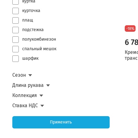
куртка
курточка
плащ
-18%
подстежка
полукомбинезон
6 7
спальный мешок
Крем
транс
шарфик
Сезон
Длина рукава
Коллекция
Ставка НДС
Применить