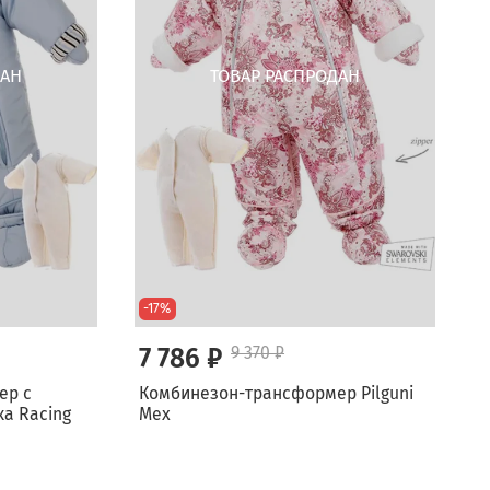
-17%
7 786 ₽
9 370 ₽
ер с
Комбинезон-трансформер Pilguni
а Racing
Мех