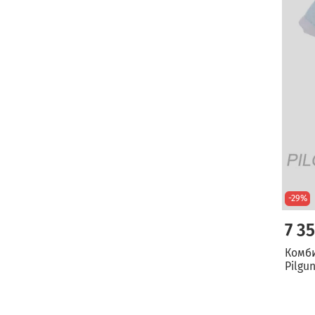
-29%
7 3
Комб
Pilgu