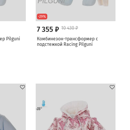
-29%
7 355 ₽
10 430 ₽
р Pilguni
Комбинезон-трансформер с
подстежкой Racing Pilguni