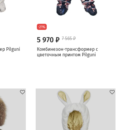
-21%
5 970 ₽
7 565 ₽
р Pilguni
Комбинезон-трансформер с
цветочным принтом Pilguni