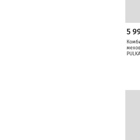
5 9
Комб
мехов
PULKA