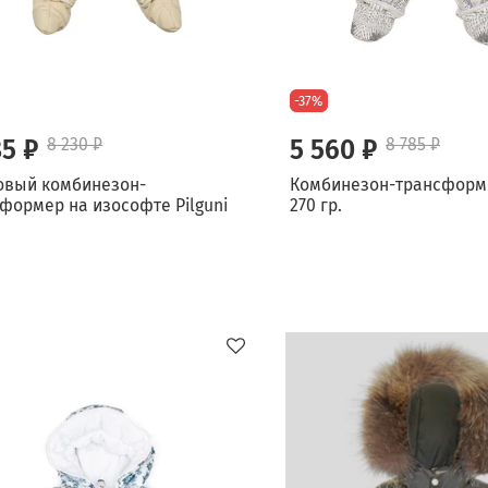
-37%
85 ₽
8 230 ₽
5 560 ₽
8 785 ₽
овый комбинезон-
Комбинезон-трансформе
формер на изософте Pilguni
270 гр.