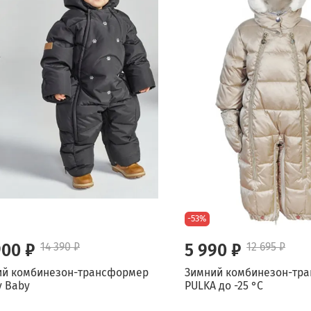
-53%
900 ₽
14 390 ₽
5 990 ₽
12 695 ₽
ий комбинезон-трансформер
Зимний комбинезон-тр
y Baby
PULKA до -25 °C