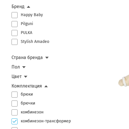
Бренд
молочный
Happy Baby
персиковый
Pilguni
розовый
PULKA
экрю
Stylish Amadeo
Страна бренда
Пол
Цвет
Комплектация
брюки
брючки
комбинезон
комбинезон-трансформер