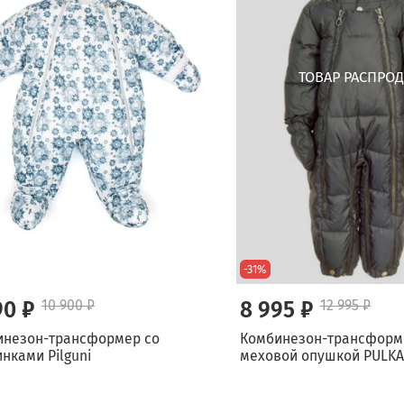
-31%
90 ₽
10 900 ₽
8 995 ₽
12 995 ₽
инезон-трансформер со
Комбинезон-трансформе
нками Pilguni
меховой опушкой PULKA 