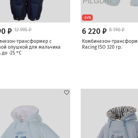
-24%
90 ₽
12 995 ₽
6 220 ₽
8 190 ₽
инезон-трансформер с
Комбинезон-трансформе
ой опушкой для мальчика
Racing ISO 320 гр.
 до -25 °C