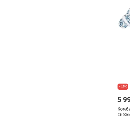
-45%
5 9
Комб
снежи