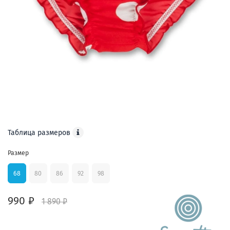
Таблица размеров
Размер
68
80
86
92
98
990 ₽
1 890 ₽