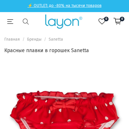
⚡ OUTLET: до -80% на тысячи товаров
0
0
Главная
Бренды
Sanetta
Красные плавки в горошек Sanetta