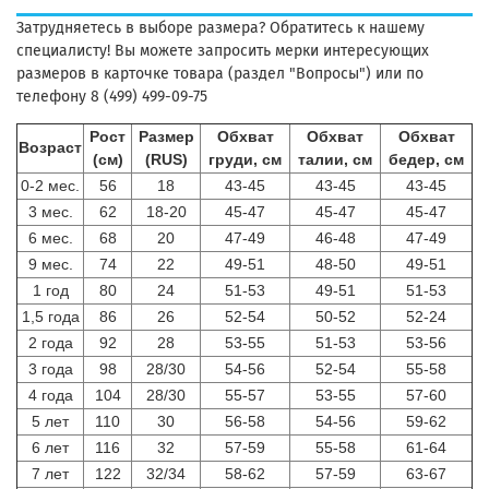
Затрудняетесь в выборе размера? Обратитесь к нашему
специалисту! Вы можете запросить мерки интересующих
размеров в карточке товара (раздел "Вопросы") или по
телефону 8 (499) 499-09-75
Рост
Размер
Обхват
Обхват
Обхват
Возраст
(см)
(RUS)
груди, см
талии, см
бедер, см
0-2 мес.
56
18
43-45
43-45
43-45
3 мес.
62
18-20
45-47
45-47
45-47
6 мес.
68
20
47-49
46-48
47-49
9 мес.
74
22
49-51
48-50
49-51
1 год
80
24
51-53
49-51
51-53
1,5 года
86
26
52-54
50-52
52-24
2 года
92
28
53-55
51-53
53-56
3 года
98
28/30
54-56
52-54
55-58
4 года
104
28/30
55-57
53-55
57-60
5 лет
110
30
56-58
54-56
59-62
6 лет
116
32
57-59
55-58
61-64
7 лет
122
32/34
58-62
57-59
63-67